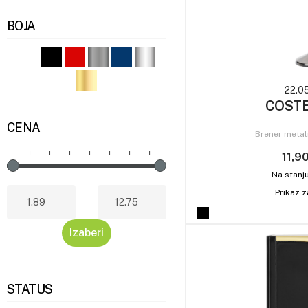
BOJA
22.0
COST
CENA
Brener metal
11,9
Na stanj
Prikaz z
STATUS