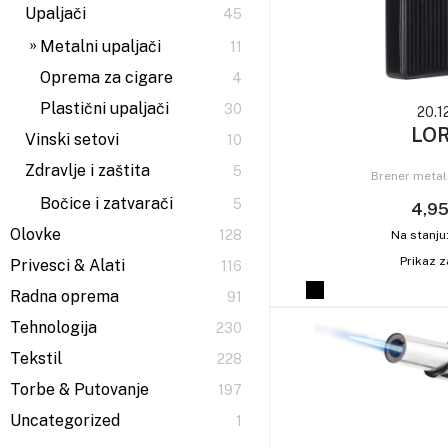
Upaljači
45
Metalni upaljači
11
Oprema za cigare
4
Plastični upaljači
30
20.1
LO
Vinski setovi
10
Zdravlje i zaštita
5
Brener metal
Bočice i zatvarači
5
4,95
Olovke
128
Na stanju
Prikaz z
Privesci & Alati
116
Radna oprema
91
Tehnologija
230
Tekstil
228
Torbe & Putovanje
197
Uncategorized
1