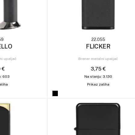
59
22.055
ELLO
FLICKER
ni upaljač
Brener metalni upaljač
0 €
3,75 €
u: 603
Na stanju: 3.130
aliha
Prikaz zaliha