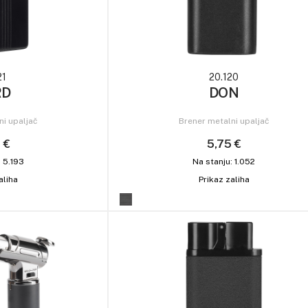
21
20.120
RD
DON
ni upaljač
Brener metalni upaljač
 €
5,75 €
: 5.193
Na stanju: 1.052
aliha
Prikaz zaliha