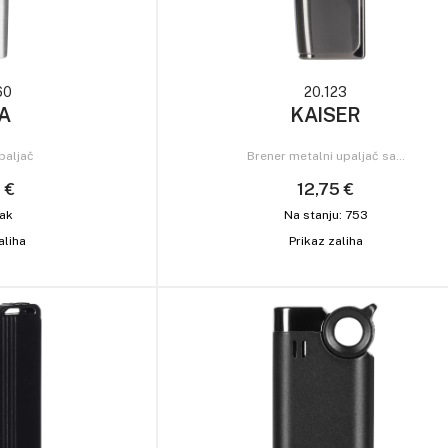
60
20.123
A
KAISER
paljač
Brener metalni upaljač sa…
 €
12,75 €
ak
Na stanju: 753
aliha
Prikaz zaliha