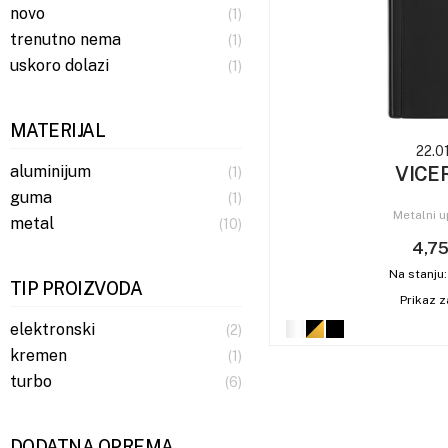
novo
(1)
trenutno nema
(1)
uskoro dolazi
(1)
MATERIJAL
22.0
VICE
aluminijum
(1)
guma
(1)
Metalni u
metal
(10)
4,75
Na stanju
TIP PROIZVODA
Prikaz z
elektronski
(2)
kremen
(1)
turbo
(6)
DODATNA OPREMA