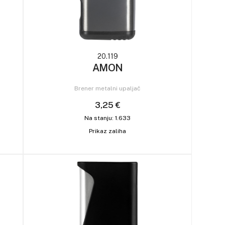
20.119
AMON
Brener metalni upaljač
3,25 €
Na stanju: 1.633
Prikaz zaliha