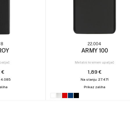
18
22.004
ROY
ARMY 100
paljač
Metalni kremen upaljač
 €
1,89 €
: 4.085
Na stanju: 27.471
aliha
Prikaz zaliha