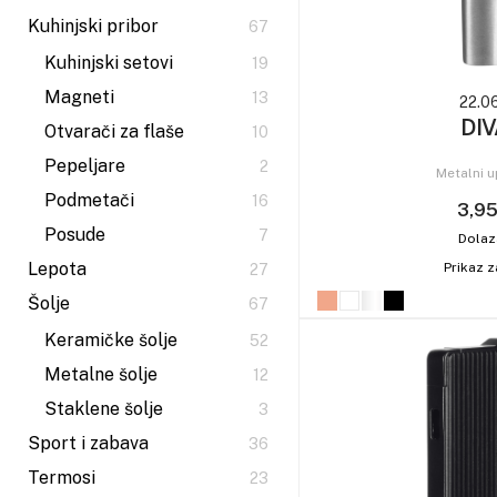
Kuhinjski pribor
67
Kuhinjski setovi
19
Magneti
13
22.0
DIV
Otvarači za flaše
10
Pepeljare
2
Metalni u
Podmetači
16
3,95
Posude
7
Dolaz
Lepota
Prikaz z
27
Šolje
67
Keramičke šolje
52
Metalne šolje
12
Staklene šolje
3
Sport i zabava
36
Termosi
23