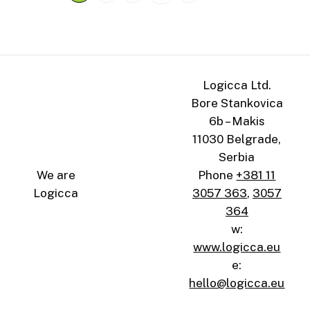
Logicca Ltd.
Bore Stankovica
6b – Makis
11030 Belgrade,
Serbia
We are
Phone
+381 11
Logicca
3057 363
,
3057
364
w:
www.logicca.eu
e:
hello@logicca.eu