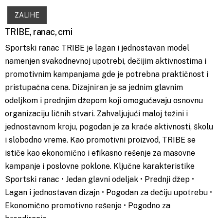
ZALIHE
TRIBE, ranac, crni
Sportski ranac TRIBE je lagan i jednostavan model
namenjen svakodnevnoj upotrebi, dečijim aktivnostima i
promotivnim kampanjama gde je potrebna praktičnost i
pristupačna cena. Dizajniran je sa jednim glavnim
odeljkom i prednjim džepom koji omogućavaju osnovnu
organizaciju ličnih stvari. Zahvaljujući maloj težini i
jednostavnom kroju, pogodan je za kraće aktivnosti, školu
i slobodno vreme. Kao promotivni proizvod, TRIBE se
ističe kao ekonomično i efikasno rešenje za masovne
kampanje i poslovne poklone. Ključne karakteristike
Sportski ranac • Jedan glavni odeljak • Prednji džep •
Lagan i jednostavan dizajn • Pogodan za dečiju upotrebu •
Ekonomično promotivno rešenje • Pogodno za