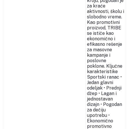
kroju, pogodan je
za kraće
aktivnosti, školu i
slobodno vreme.
Kao promotivni
proizvod, TRIBE
se ističe kao
ekonomično i
efikasno rešenje
za masovne
kampanje i
poslovne
poklone. Ključne
karakteristike
Sportski ranac •
Jedan glavni
odeljak • Prednji
džep • Lagan i
jednostavan
dizajn • Pogodan
za dečiju
upotrebu •
Ekonomično
promotivno