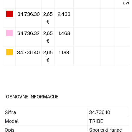
uvo
34.736.30
2,65
2.433
€
34.736.32
2,65
1.468
€
34.736.40
2,65
1.189
€
OSNOVNE INFORMACIJE
Šifra
34.736.10
Model
TRIBE
Opis
Sportski ranac