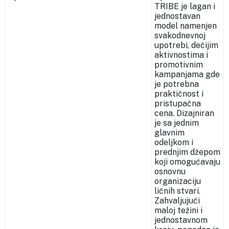
TRIBE je lagan i
jednostavan
model namenjen
svakodnevnoj
upotrebi, dečijim
aktivnostima i
promotivnim
kampanjama gde
je potrebna
praktičnost i
pristupačna
cena. Dizajniran
je sa jednim
glavnim
odeljkom i
prednjim džepom
koji omogućavaju
osnovnu
organizaciju
ličnih stvari.
Zahvaljujući
maloj težini i
jednostavnom