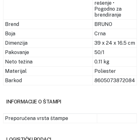
rešenje •
Pogodno za
brendiranje
Brend
BRUNO
Boja
Crna
Dimenzija
39 x 24 x 16.5 cm
Pakovanje
50/1
Neto težina
0.11 kg
Materijal
Poliester
Barkod
8605073872084
INFORMACIJE O ŠTAMPI
Preporučena vrsta štampe
LOGISTIČKI PODACI