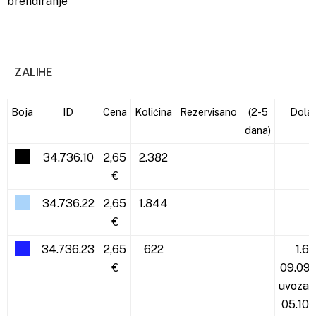
brendiranje
ZALIHE
Boja
ID
Cena
Količina
Rezervisano
(2-5
Dola
dana)
34.736.10
2,65
2.382
€
34.736.22
2,65
1.844
€
34.736.23
2,65
622
1.6
€
09.09.
uvoza
3
05.10.