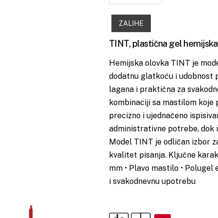
ZALIHE
TINT, plastična gel hemijska
Hemijska olovka TINT je mode
dodatnu glatkoću i udobnost pr
lagana i praktična za svakodn
kombinaciji sa mastilom koje 
precizno i ujednačeno ispisiva
administrativne potrebe, dok 
Model TINT je odličan izbor 
kvalitet pisanja. Ključne kara
mm • Plavo mastilo • Polugel 
i svakodnevnu upotrebu