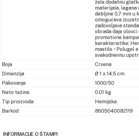
žele dodatnu glatk
materijala, lagana
debljine 0,7 mm u 
omogućava izuzetno
zadovoljava standa
obrada daje olovci
promotivne kampanj
karakteristike: Hem
mastilo • Polugel e
svakodnevnu upot
Boja
Crvena
Dimenzija
Ø 1 x 14.5 cm
Pakovanje
1000/50
Neto težina
0.01 kg
Tip proizvoda
Hemijska
Barkod
8605040082119
INFORMACIJE O ŠTAMPI