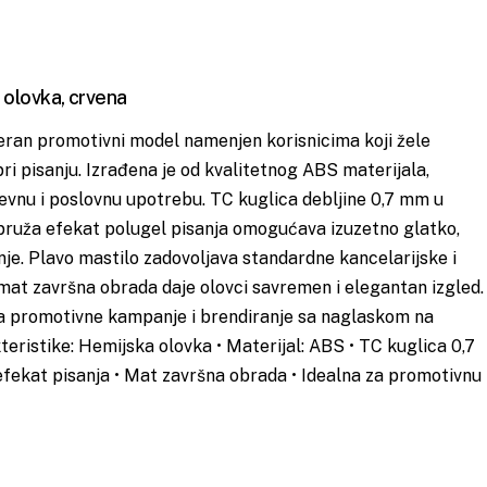
 olovka, crvena
ran promotivni model namenjen korisnicima koji žele
i pisanju. Izrađena je od kvalitetnog ABS materijala,
evnu i poslovnu upotrebu. TC kuglica debljine 0,7 mm u
pruža efekat polugel pisanja omogućava izuzetno glatko,
nje. Plavo mastilo zadovoljava standardne kancelarijske i
mat završna obrada daje olovci savremen i elegantan izgled.
za promotivne kampanje i brendiranje sa naglaskom na
kteristike: Hemijska olovka • Materijal: ABS • TC kuglica 0,7
efekat pisanja • Mat završna obrada • Idealna za promotivnu