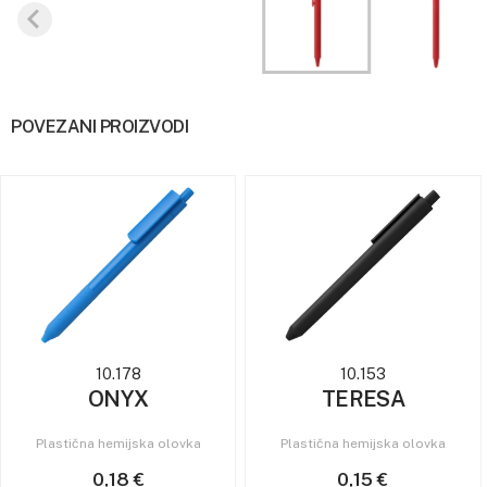
POVEZANI PROIZVODI
10.178
10.153
ONYX
TERESA
Plastična hemijska olovka
Plastična hemijska olovka
0,18 €
0,15 €