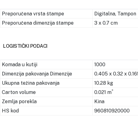
Preporučena vrsta štampe
Digitalna, Tampon
Preporučena dimenzija štampe
3 x 0.7 cm
LOGISTIČKI PODACI
Komada u kutiji
1000
Dimenzija pakovanja Dimenzije
0.405 x 0.32 x 0.1
Ukupna težina pakovanja
10.28 kg
3
Carton volume
0.021 m
Zemlja porekla
Kina
HS kod
960810920000