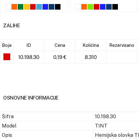
ZALIHE
Boja
ID
Cena
Količina
Rezervisano
10.198.30
0,19 €
8.310
OSNOVNE INFORMACIJE
Šifra
10.198.30
Model
TINT
Opis
Hemijska olovka T