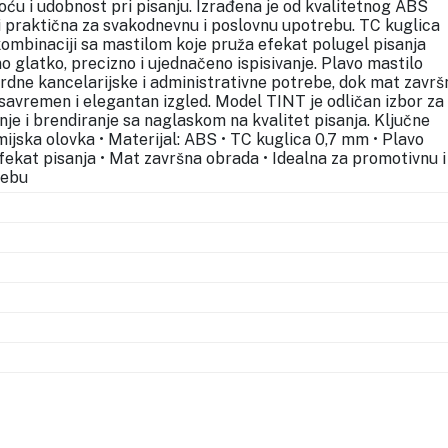
oću i udobnost pri pisanju. Izrađena je od kvalitetnog ABS
 i praktična za svakodnevnu i poslovnu upotrebu. TC kuglica
kombinaciji sa mastilom koje pruža efekat polugel pisanja
 glatko, precizno i ujednačeno ispisivanje. Plavo mastilo
rdne kancelarijske i administrativne potrebe, dok mat završ
 savremen i elegantan izgled. Model TINT je odličan izbor za
e i brendiranje sa naglaskom na kvalitet pisanja. Ključne
ijska olovka • Materijal: ABS • TC kuglica 0,7 mm • Plavo
fekat pisanja • Mat završna obrada • Idealna za promotivnu i
rebu