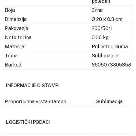
poleđini
Boja
Crna
Dimenzija
Ø 20 x 0.3 cm
Pakovanje
200/50/1
Neto težina
0.06 kg
Materijal
Poliester, Guma
Tema
Sublimacija
Barkod
8605073805358
INFORMACIJE O ŠTAMPI
Preporučena vrsta štampe
Sublimacija
LOGISTIČKI PODACI