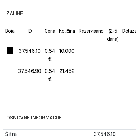
ZALIHE
Boja
ID
Cena
Količina
Rezervisano
(2-5
Dolaza
dana)
37.546.10
0,54
10.000
€
37.546.90
0,54
21.452
€
OSNOVNE INFORMACIJE
Šifra
37.546.10