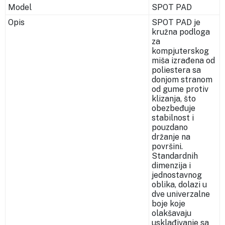
Model
SPOT PAD
Opis
SPOT PAD je
kružna podloga
za
kompjuterskog
miša izrađena od
poliestera sa
donjom stranom
od gume protiv
klizanja, što
obezbeđuje
stabilnost i
pouzdano
držanje na
površini.
Standardnih
dimenzija i
jednostavnog
oblika, dolazi u
dve univerzalne
boje koje
olakšavaju
usklađivanje sa