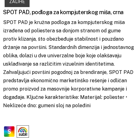
ZALIHE
SPOT PAD, podloga za kompjuterskog miša, crna
SPOT PAD je kružna podloga za kompjuterskog miša
izrađena od poliestera sa donjom stranom od gume
protiv klizanja, što obezbeđuje stabilnost i pouzdano
držanje na površini. Standardnih dimenzija i jednostavnog
oblika, dolazi u dve univerzalne boje koje olakšavaju
usklađivanje sa različitim vizuelnim identitetima.
Zahvaljujući površini pogodnoj za brendiranje, SPOT PAD
predstavlja ekonomično marketinško rešenje i odličan
promo proizvod za masovnije korporativne kampanje i
događaje. Ključne karakteristike: Materijal: poliester •
Neklizeće dno: gumeni sloj na poleđini