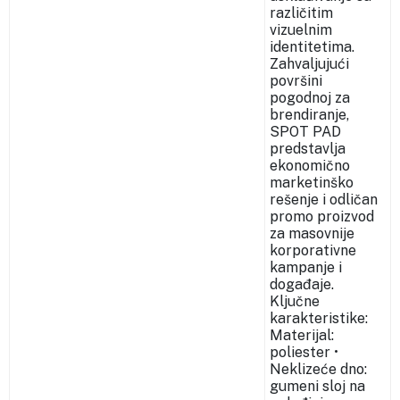
različitim
vizuelnim
identitetima.
Zahvaljujući
površini
pogodnoj za
brendiranje,
SPOT PAD
predstavlja
ekonomično
marketinško
rešenje i odličan
promo proizvod
za masovnije
korporativne
kampanje i
događaje.
Ključne
karakteristike:
Materijal:
poliester •
Neklizeće dno:
gumeni sloj na