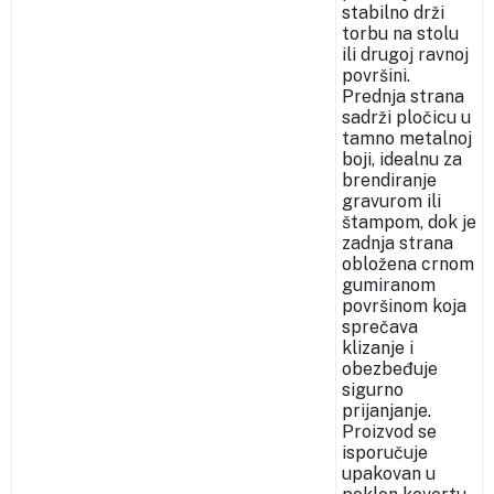
stabilno drži
torbu na stolu
ili drugoj ravnoj
površini.
Prednja strana
sadrži pločicu u
tamno metalnoj
boji, idealnu za
brendiranje
gravurom ili
štampom, dok je
zadnja strana
obložena crnom
gumiranom
površinom koja
sprečava
klizanje i
obezbeđuje
sigurno
prijanjanje.
Proizvod se
isporučuje
upakovan u