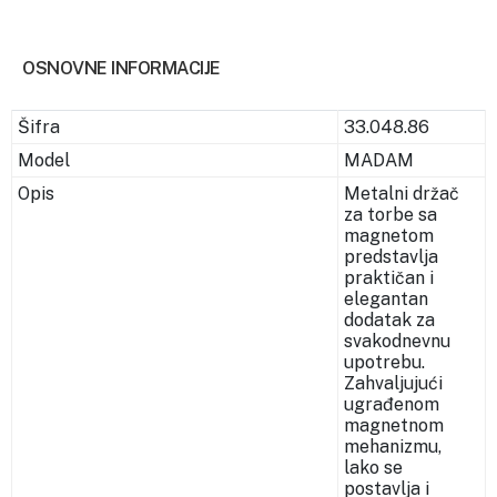
OSNOVNE INFORMACIJE
Šifra
33.048.86
Model
MADAM
Opis
Metalni držač
za torbe sa
magnetom
predstavlja
praktičan i
elegantan
dodatak za
svakodnevnu
upotrebu.
Zahvaljujući
ugrađenom
magnetnom
mehanizmu,
lako se
postavlja i