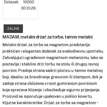
Dolazak
10000
30.10.26.
ZALIHE
MADAM, metalni držač za torbe, tamno metalni
Metalni držač za torbe sa magnetom predstavlja
praktičan i elegantan dodatak za svakodnevnu upotrebu.
Zahvaljujući ugrađenom magnetnom mehanizmu, lako se
postavlja i stabilno drži torbu na stolu ili drugoj ravnoj
površini. Prednja strana sadrži pločicu u tamno metalnoj
boji, idealnu za brendiranje gravurom ili štampom, dok je
zadnja strana obložena crnom gumiranom površinom
koja sprečava klizanje i obezbeđuje sigurno prijanjanje.
Proizvod se isporučuje upakovan u poklon kovertu.
Ključne karakteristike: Držač za torbe sa magnetom •