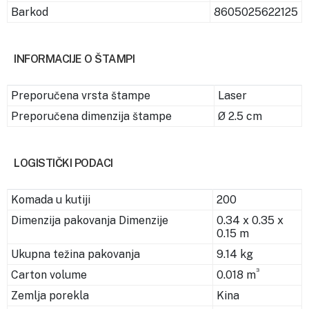
Barkod
8605025622125
INFORMACIJE O ŠTAMPI
Preporučena vrsta štampe
Laser
Preporučena dimenzija štampe
Ø 2.5 cm
LOGISTIČKI PODACI
Komada u kutiji
200
Dimenzija pakovanja Dimenzije
0.34 x 0.35 x
0.15 m
Ukupna težina pakovanja
9.14 kg
3
Carton volume
0.018 m
Zemlja porekla
Kina