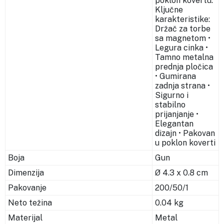
poklon kovertu.
Ključne
karakteristike:
Držač za torbe
sa magnetom •
Legura cinka •
Tamno metalna
prednja pločica
• Gumirana
zadnja strana •
Sigurno i
stabilno
prijanjanje •
Elegantan
dizajn • Pakovan
u poklon koverti
Boja
Gun
Dimenzija
Ø 4.3 x 0.8 cm
Pakovanje
200/50/1
Neto težina
0.04 kg
Materijal
Metal