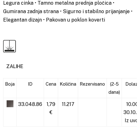
Legura cinka • Tamno metalna prednja pločica •
Gumirana zadnja strana • Sigurno i stabilno prijanjanje •
Elegantan dizajn • Pakovan u poklon koverti
ZALIHE
Boja
ID
Cena
Količina
Rezervisano
(2-5
Dolaz
dana)
33.048.86
1,79
11.217
10.00
€
30.10.2
Iz uvo