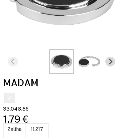
MADAM
33.048.86
1,79 €
Zaliha
11.217