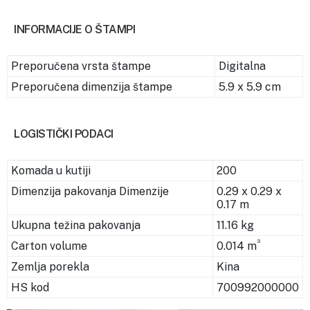
INFORMACIJE O ŠTAMPI
Preporučena vrsta štampe
Digitalna
Preporučena dimenzija štampe
5.9 x 5.9 cm
LOGISTIČKI PODACI
Komada u kutiji
200
Dimenzija pakovanja Dimenzije
0.29 x 0.29 x
0.17 m
Ukupna težina pakovanja
11.16 kg
3
Carton volume
0.014 m
Zemlja porekla
Kina
HS kod
700992000000