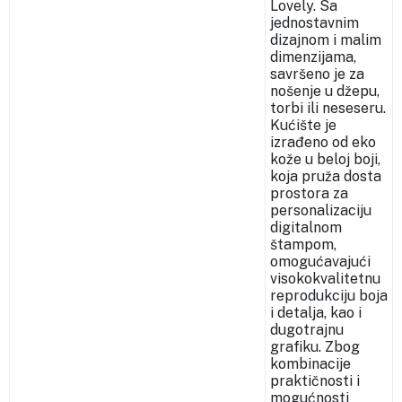
Lovely. Sa
jednostavnim
dizajnom i malim
dimenzijama,
savršeno je za
nošenje u džepu,
torbi ili neseseru.
Kućište je
izrađeno od eko
kože u beloj boji,
koja pruža dosta
prostora za
personalizaciju
digitalnom
štampom,
omogućavajući
visokokvalitetnu
reprodukciju boja
i detalja, kao i
dugotrajnu
grafiku. Zbog
kombinacije
praktičnosti i
mogućnosti