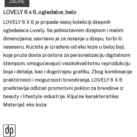
ZALIHE
LOVELY 6 x 6, ogledalce, belo
LOVELY 6 X 6 je pripada našoj kolekciji džepnih
ogledalaca Lovely. Sa jednostavnim dizajnom i malim
dimenzijama, savršeno je za nošenje u džepu, torbi ili
neseseru. Kućište je izrađeno od eko kože u beloj boji,
koja pruža dosta prostora za personalizaciju digitalnom
štampom, omogućavajući visokokvalitetnu reprodukciju
boja i detalja, kao i dugotrajnu grafiku. Zbog kombinacije
praktičnosti i mogućnosti brendiranja, LOVELY 6 X 6
predstavlja odličan promotivni poklon za brendove iz
beauty i lifestyle industrije. Ključne karakteristike:
Materijal: eko koža