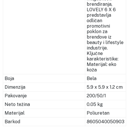
brendiranja,
LOVELY 6 X 6
predstavlja
odličan
promotivni
poklon za
brendove iz
beauty i lifestyle
industrije.
Ključne
karakteristike:
Materijal: eko
koža
Boja
Bela
Dimenzija
5.9 x 5.9 x 1.2 cm
Pakovanje
200/50/1
Neto težina
0.05 kg
Materijal
Poliuretan
Barkod
8605040050903