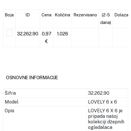
Boja
ID
Cena
Količina
Rezervisano
(2-5
Dolazak
dana)
32.262.90
0,97
1.026
€
OSNOVNE INFORMACIJE
Šifra
32.262.90
Model
LOVELY 6 x 6
Opis
LOVELY 6 X 6 je
pripada našoj
kolekciji džepnih
ogledalaca