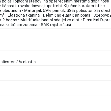
n pojas i ojačani štepovi na opterećenim mestima doprinose
ktičnosti u svakodnevnoj upotrebi. Ključne karakteristike:
 elastinom • Materijal: 59% pamuk, 39% poliester, 2% elasti
 • Elastična tkanina • Delimično elastičan pojas • Džepovi: 
+ 2 bočna • Multifunkcionalni odeljci za alat • Plastični D-pr
 na kritičnim zonama • SAB rajsferšlusi
liester, 2% elastin