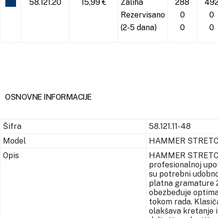
58.121.20
15,99 €
Zaliha
288
49
Rezervisano
0
0
(2-5 dana)
0
0
OSNOVNE INFORMACIJE
Šifra
58.121.11-48
Model
HAMMER STRETC
Opis
HAMMER STRETCH P
profesionalnoj upot
su potrebni udobnos
platna gramature 2
obezbeđuje optimal
tokom rada. Klasič
olakšava kretanje 