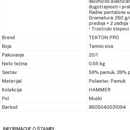
delimično elastiča
dugotrajnosti i pra
Radne pantalone sa
Gramatura: 260 g/m²
prednja + 2 zadnja 
• Trostruki štepovi
Brend
TEKTON PRO
Boja
Tamno siva
Pakovanje
20/1
Neto težina
0.55 kg
Sastav
59% pamuk, 39% po
Materijal
Poliester, Pamuk
Kolekcija
HAMMER
Pol
Muški
Barkod
8605040031094
INFORMACIJE O ŠTAMPI