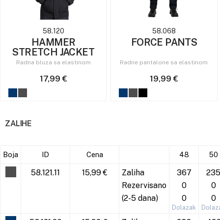
58.120
58.068
HAMMER
FORCE PANTS
STRETCH JACKET
Radna bluza sa elastinom
Radne pantalone sa elastinom
17,99 €
19,99 €
ZALIHE
Boja
ID
Cena
48
50
58.121.11
15,99 €
Zaliha
367
23
Rezervisano
0
0
(2-5 dana)
0
0
Dolazak
Dolaz