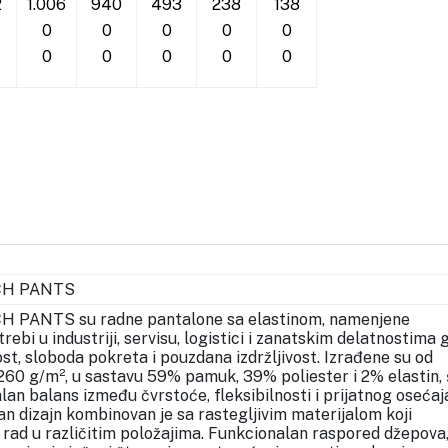
2
1.006
940
493
238
138
0
0
0
0
0
0
0
0
0
0
H PANTS
ANTS su radne pantalone sa elastinom, namenjene
rebi u industriji, servisu, logistici i zanatskim delatnostima 
t, sloboda pokreta i pouzdana izdržljivost. Izrađene su od
60 g/m², u sastavu 59% pamuk, 39% poliester i 2% elastin, 
an balans između čvrstoće, fleksibilnosti i prijatnog osećaj
an dizajn kombinovan je sa rastegljivim materijalom koji
i rad u različitim položajima. Funkcionalan raspored džepova