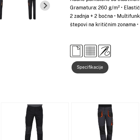
Gramatura: 260 g/m² • Elastičn
2 zadnja + 2 bočna • Multifunkc
štepovi na kritičnim zonama •
Specifikacije