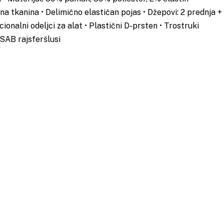
a tkanina • Delimično elastičan pojas • Džepovi: 2 prednja +
ionalni odeljci za alat • Plastični D-prsten • Trostruki
 SAB rajsferšlusi