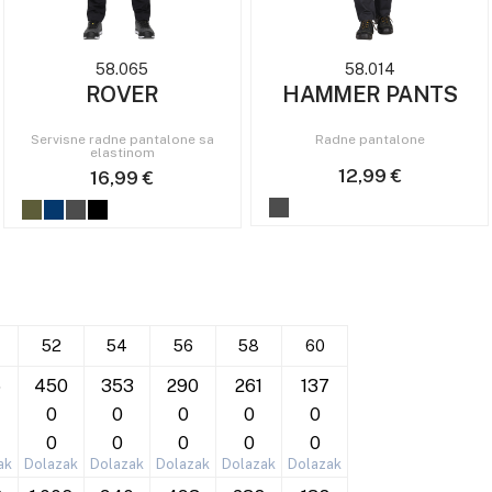
58.065
58.014
ROVER
HAMMER PANTS
Servisne radne pantalone sa
Radne pantalone
elastinom
12,99 €
16,99 €
52
54
56
58
60
5
450
353
290
261
137
0
0
0
0
0
0
0
0
0
0
ak
Dolazak
Dolazak
Dolazak
Dolazak
Dolazak