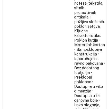
notesa, tekstila,
sitnih
promotivnih
artikala i
pažljivo složenih
poklon setova.
Ključne
karakteristike:
Poklon kutija •
Materijal: karton
• Samosklopiva
konstrukcija •
Isporučuje se
ravno pakovana •
Bez dodatnog
lepljenja •
Preklopni
poklopac •
Dostupna u više
dimenzija •
Dostupna u tri
osnovne boje •
Lako slaganje,