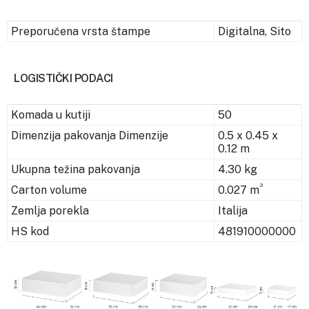
Preporučena vrsta štampe
Digitalna, Sito
LOGISTIČKI PODACI
Komada u kutiji
50
Dimenzija pakovanja Dimenzije
0.5 x 0.45 x
0.12 m
Ukupna težina pakovanja
4.30 kg
3
Carton volume
0.027 m
Zemlja porekla
Italija
HS kod
481910000000