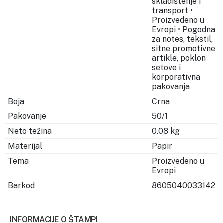
skladištenje i
transport •
Proizvedeno u
Evropi • Pogodna
za notes, tekstil,
sitne promotivne
artikle, poklon
setove i
korporativna
pakovanja
Boja
Crna
Pakovanje
50/1
Neto težina
0.08 kg
Materijal
Papir
Tema
Proizvedeno u
Evropi
Barkod
8605040033142
INFORMACIJE O ŠTAMPI