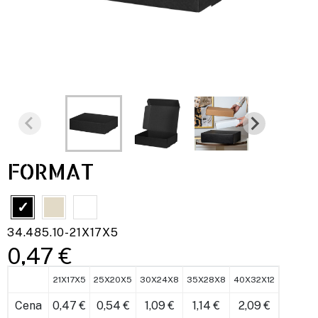
FORMAT
34.485.10-21X17X5
0,47 €
21X17X5
25X20X5
30X24X8
35X28X8
40X32X12
Cena
0,47 €
0,54 €
1,09 €
1,14 €
2,09 €