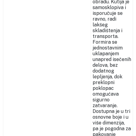
obradu. Kutija je
samosklopiva i
isporučuje se
ravno, radi
lakšeg
skladištenja i
transporta.
Formira se
jednostavnim
uklapanjem
unapred isečenih
delova, bez
dodatnog
lepljenja, dok
preklopni
poklopac
omogućava
sigurno
zatvaranje.
Dostupna je u tri
osnovne boje i u
više dimenzija,
pa je pogodna za
pakovanje