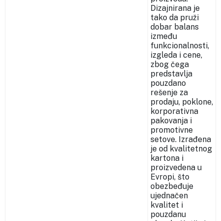
Dizajnirana je
tako da pruži
dobar balans
između
funkcionalnosti,
izgleda i cene,
zbog čega
predstavlja
pouzdano
rešenje za
prodaju, poklone,
korporativna
pakovanja i
promotivne
setove. Izrađena
je od kvalitetnog
kartona i
proizvedena u
Evropi, što
obezbeđuje
ujednačen
kvalitet i
pouzdanu