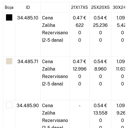
Boja
ID
21X17X5
25X20X5
30X24
34.485.10
Cena
0.47 €
0.54 €
1.09 
Zaliha
622
25.236
5.421
Rezervisano
0
0
0
(2-5 dana)
0
0
0
34.485.71
Cena
0.47 €
0.54 €
1.09 
Zaliha
12.996
8.960
11.63
Rezervisano
0
0
0
(2-5 dana)
0
0
0
34.485.90
Cena
-
0.54 €
1.09 
Zaliha
13.558
9.26
Rezervisano
0
0
(2-5 dana)
0
0