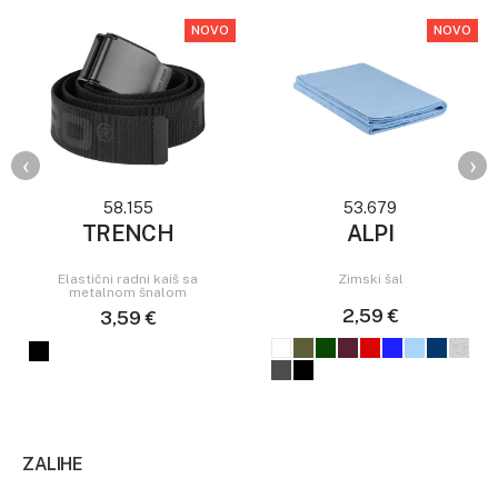
NOVO
NOVO
‹
›
58.155
53.679
TRENCH
ALPI
Elastični radni kaiš sa
Zimski šal
metalnom šnalom
2,59 €
3,59 €
ZALIHE