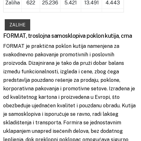
Zaliha
622
25.236
5.421
13.491
4.443
ZALIHE
FORMAT, troslojna samosklopiva poklon kutija, crna
FORMAT je praktična poklon kutija namenjena za
svakodnevno pakovanje promotivnih i poslovnih
proizvoda. Dizajnirana je tako da pruži dobar balans
između funkcionalnosti, izgleda i cene, zbog čega
predstavlja pouzdano rešenje za prodaju, poklone,
korporativna pakovanja i promotivne setove. Izrađena je
od kvalitetnog kartona i proizvedena u Evropi, što
obezbeđuje ujednačen kvalitet i pouzdanu obradu. Kutija
je samosklopiva i isporučuje se ravno, radi lakšeg
skladištenja i transporta. Formira se jednostavnim
uklapanjem unapred isečenih delova, bez dodatnog
lepljenja, dok preklopni poklopac omogućava sigurno