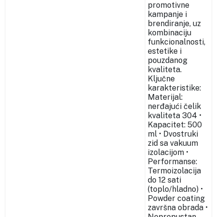
promotivne
kampanje i
brendiranje, uz
kombinaciju
funkcionalnosti,
estetike i
pouzdanog
kvaliteta.
Ključne
karakteristike:
Materijal:
nerđajući čelik
kvaliteta 304 •
Kapacitet: 500
ml • Dvostruki
zid sa vakuum
izolacijom •
Performanse:
Termoizolacija
do 12 sati
(toplo/hladno) •
Powder coating
završna obrada •
Nepropustan