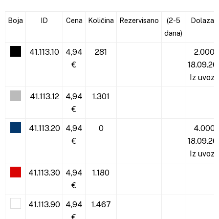
Boja
ID
Cena
Količina
Rezervisano
(2-5
Dolazak
dana)
41.113.10
4,94
281
2.000
€
18.09.26
Iz uvoza
41.113.12
4,94
1.301
€
41.113.20
4,94
0
4.000
€
18.09.26
Iz uvoza
41.113.30
4,94
1.180
€
41.113.90
4,94
1.467
€