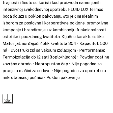
trajnosti i često se koristi kod proizvoda namenjenih
intenzivnoj svakodnevnoj upotrebi. FLUID LUX termos
boca dolazi u poklon pakovanju, što je čini idealnim
izborom za poslovne i korporativne poklone, promotivne
kampanje i brendiranje, uz kombinaciju funkcionalnosti,
estetike i pouzdanog kvaliteta. Ključne karakteristike:
Materijal: nerđajući čelik kvaliteta 304 • Kapacitet: 500
ml • Dvostruki zid sa vakuum izolacijom • Performanse:
Termoizolacija do 12 sati (toplo/hladno) • Powder coating
završna obrada • Nepropustan čep • Nije pogodno za
pranje u mašini za sudove • Nije pogodno za upotrebu u
mikrotalasnoj pećnici • Poklon pakovanje