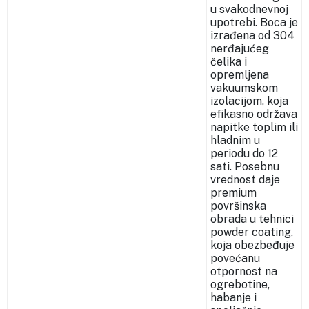
u svakodnevnoj
upotrebi. Boca je
izrađena od 304
nerđajućeg
čelika i
opremljena
vakuumskom
izolacijom, koja
efikasno održava
napitke toplim ili
hladnim u
periodu do 12
sati. Posebnu
vrednost daje
premium
površinska
obrada u tehnici
powder coating,
koja obezbeđuje
povećanu
otpornost na
ogrebotine,
habanje i