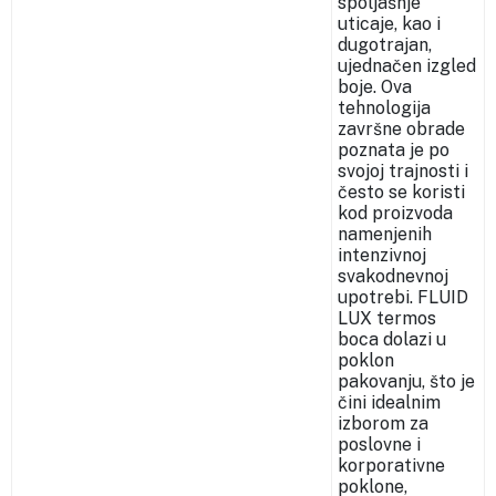
spoljašnje
uticaje, kao i
dugotrajan,
ujednačen izgled
boje. Ova
tehnologija
završne obrade
poznata je po
svojoj trajnosti i
često se koristi
kod proizvoda
namenjenih
intenzivnoj
svakodnevnoj
upotrebi. FLUID
LUX termos
boca dolazi u
poklon
pakovanju, što je
čini idealnim
izborom za
poslovne i
korporativne
poklone,