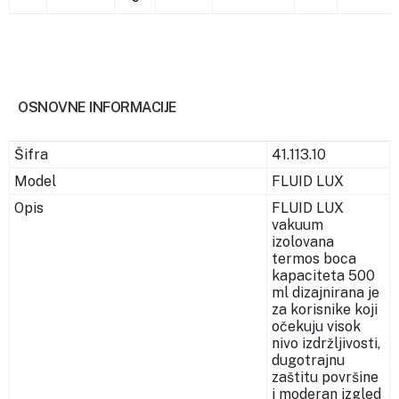
OSNOVNE INFORMACIJE
Šifra
41.113.10
Model
FLUID LUX
Opis
FLUID LUX
vakuum
izolovana
termos boca
kapaciteta 500
ml dizajnirana je
za korisnike koji
očekuju visok
nivo izdržljivosti,
dugotrajnu
zaštitu površine
i moderan izgled