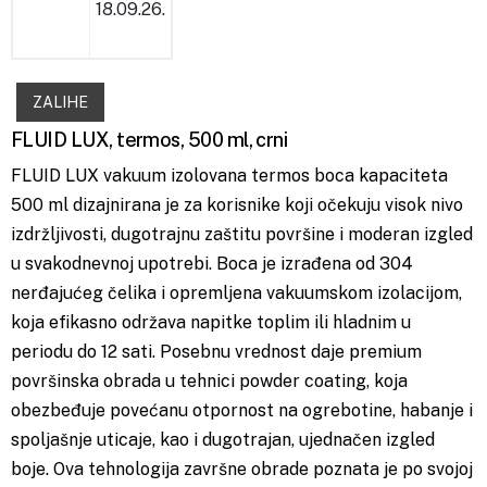
18.09.26.
ZALIHE
FLUID LUX, termos, 500 ml, crni
FLUID LUX vakuum izolovana termos boca kapaciteta
500 ml dizajnirana je za korisnike koji očekuju visok nivo
izdržljivosti, dugotrajnu zaštitu površine i moderan izgled
u svakodnevnoj upotrebi. Boca je izrađena od 304
nerđajućeg čelika i opremljena vakuumskom izolacijom,
koja efikasno održava napitke toplim ili hladnim u
periodu do 12 sati. Posebnu vrednost daje premium
površinska obrada u tehnici powder coating, koja
obezbeđuje povećanu otpornost na ogrebotine, habanje i
spoljašnje uticaje, kao i dugotrajan, ujednačen izgled
boje. Ova tehnologija završne obrade poznata je po svojoj