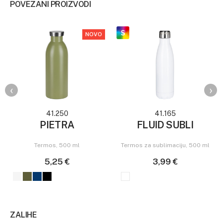
POVEZANI PROIZVODI
NOVO
‹
›
41.250
41.165
PIETRA
FLUID SUBLI
Termos, 500 ml
Termos za sublimaciju, 500 ml
5,25 €
3,99 €
ZALIHE