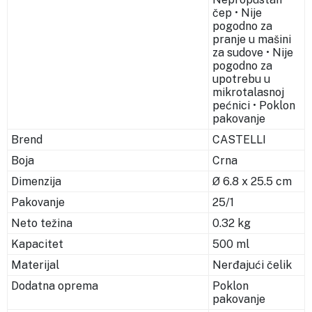
čep • Nije
pogodno za
pranje u mašini
za sudove • Nije
pogodno za
upotrebu u
mikrotalasnoj
pećnici • Poklon
pakovanje
Brend
CASTELLI
Boja
Crna
Dimenzija
Ø 6.8 x 25.5 cm
Pakovanje
25/1
Neto težina
0.32 kg
Kapacitet
500 ml
Materijal
Nerđajući čelik
Dodatna oprema
Poklon
pakovanje