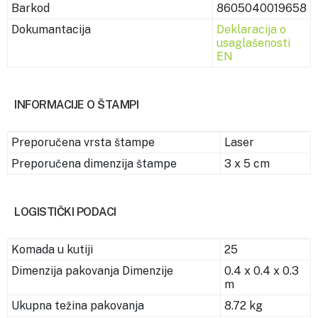
Barkod
8605040019658
Dokumantacija
Deklaracija o
usaglašenosti
EN
INFORMACIJE O ŠTAMPI
Preporučena vrsta štampe
Laser
Preporučena dimenzija štampe
3 x 5 cm
LOGISTIČKI PODACI
Komada u kutiji
25
Dimenzija pakovanja Dimenzije
0.4 x 0.4 x 0.3
m
Ukupna težina pakovanja
8.72 kg