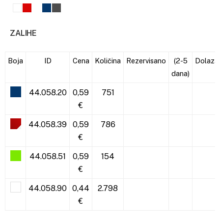
ZALIHE
Boja
ID
Cena
Količina
Rezervisano
(2-5
Dolaza
dana)
44.058.20
0,59
751
€
44.058.39
0,59
786
€
44.058.51
0,59
154
€
44.058.90
0,44
2.798
€