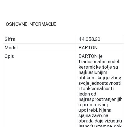
OSNOVNE INFORMACIJE
Šifra
44.058.20
Model
BARTON
Opis
BARTON je
tradicionalni model
keramičke šolje sa
najklasičnijim
oblikom, koji je zbog
svoje jednostavnosti
i funkcionalnosti
jedan od
najrasprostranjenijih
u promotivnoj
upotrebi. Njena
sjajna završna
obrada daje vizuelnu
jasnoću štampe, dok