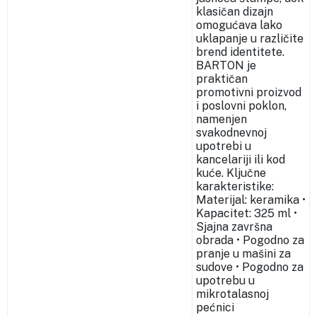
klasičan dizajn
omogućava lako
uklapanje u različite
brend identitete.
BARTON je
praktičan
promotivni proizvod
i poslovni poklon,
namenjen
svakodnevnoj
upotrebi u
kancelariji ili kod
kuće. Ključne
karakteristike:
Materijal: keramika •
Kapacitet: 325 ml •
Sjajna završna
obrada • Pogodno za
pranje u mašini za
sudove • Pogodno za
upotrebu u
mikrotalasnoj
pećnici