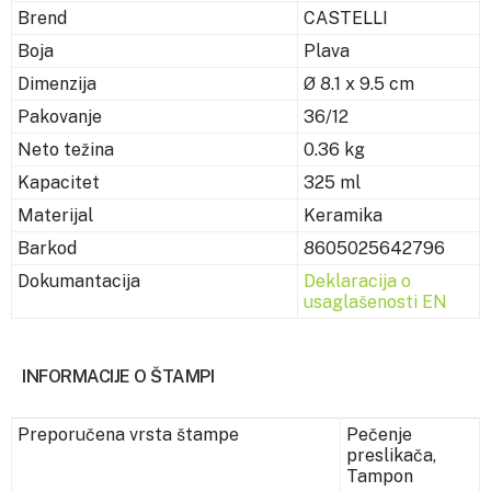
Brend
CASTELLI
Boja
Plava
Dimenzija
Ø 8.1 x 9.5 cm
Pakovanje
36/12
Neto težina
0.36 kg
Kapacitet
325 ml
Materijal
Keramika
Barkod
8605025642796
Dokumantacija
Deklaracija o
usaglašenosti EN
INFORMACIJE O ŠTAMPI
Preporučena vrsta štampe
Pečenje
preslikača,
Tampon