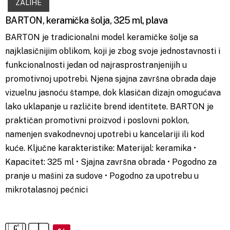
ZALIHE
BARTON, keramička šolja, 325 ml, plava
BARTON je tradicionalni model keramičke šolje sa
najklasičnijim oblikom, koji je zbog svoje jednostavnosti i
funkcionalnosti jedan od najrasprostranjenijih u
promotivnoj upotrebi. Njena sjajna završna obrada daje
vizuelnu jasnoću štampe, dok klasičan dizajn omogućava
lako uklapanje u različite brend identitete. BARTON je
praktičan promotivni proizvod i poslovni poklon,
namenjen svakodnevnoj upotrebi u kancelariji ili kod
kuće. Ključne karakteristike: Materijal: keramika •
Kapacitet: 325 ml • Sjajna završna obrada • Pogodno za
pranje u mašini za sudove • Pogodno za upotrebu u
mikrotalasnoj pećnici