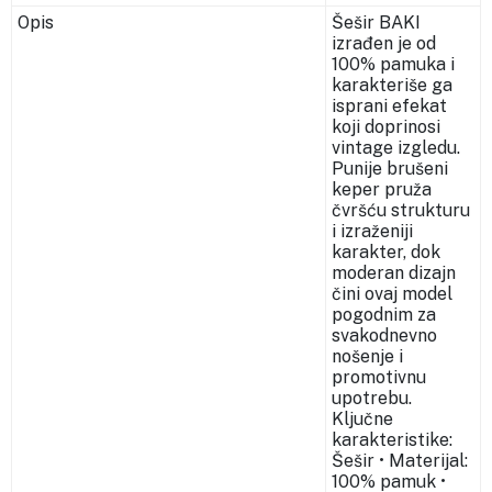
Opis
Šešir BAKI
izrađen je od
100% pamuka i
karakteriše ga
isprani efekat
koji doprinosi
vintage izgledu.
Punije brušeni
keper pruža
čvršću strukturu
i izraženiji
karakter, dok
moderan dizajn
čini ovaj model
pogodnim za
svakodnevno
nošenje i
promotivnu
upotrebu.
Ključne
karakteristike:
Šešir • Materijal:
100% pamuk •