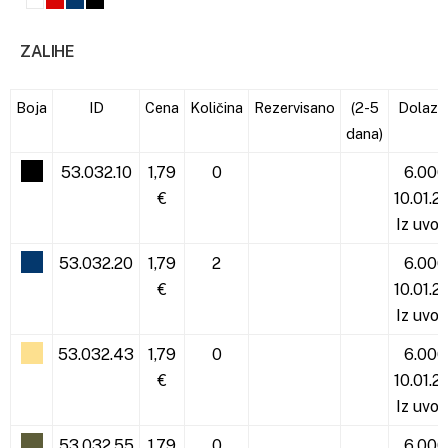
ZALIHE
Boja
ID
Cena
Količina
Rezervisano
(2-5
Dolaza
dana)
53.032.10
1,79
0
6.000
€
10.01.2
Iz uvoz
53.032.20
1,79
2
6.000
€
10.01.2
Iz uvoz
53.032.43
1,79
0
6.000
€
10.01.2
Iz uvoz
53.032.55
1,79
0
6.000