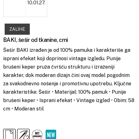
10.01.27.
ZALIHE
BAKI, šešir od tkanine, crni
Šešir BAKI izrađen je od 100% pamuka i karakteriše ga
isprani efekat koji doprinosi vintage izgledu. Punije
brušeni keper pruža čvršću strukturu i izraženiji
karakter, dok moderan dizajn čini ovaj model pogodnim
za svakodnevno nošenje i promotivnu upotrebu. Ključne
karakteristike: Šešir • Materijal: 100% pamuk • Punije
brušeni keper • Isprani efekat • Vintage izgled • Obim: 58
cm • Moderan stil