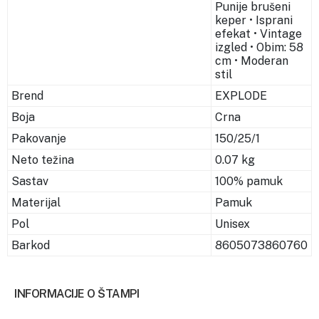
Punije brušeni
keper • Isprani
efekat • Vintage
izgled • Obim: 58
cm • Moderan
stil
Brend
EXPLODE
Boja
Crna
Pakovanje
150/25/1
Neto težina
0.07 kg
Sastav
100% pamuk
Materijal
Pamuk
Pol
Unisex
Barkod
8605073860760
INFORMACIJE O ŠTAMPI