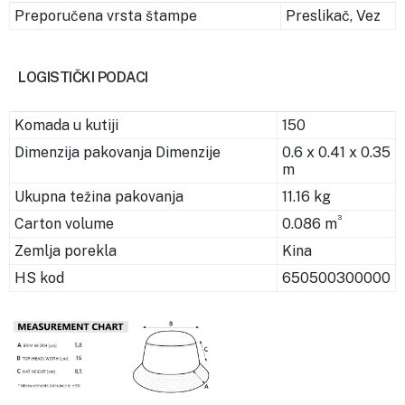
Preporučena vrsta štampe
Preslikač, Vez
LOGISTIČKI PODACI
Komada u kutiji
150
Dimenzija pakovanja Dimenzije
0.6 x 0.41 x 0.35
m
Ukupna težina pakovanja
11.16 kg
3
Carton volume
0.086 m
Zemlja porekla
Kina
HS kod
650500300000